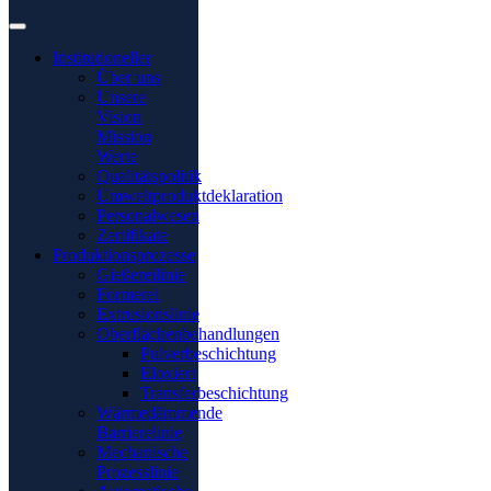
Institutioneller
Über uns
Unsere
Vision
Mission
Werte
Qualitätspolitik
Umweltproduktdeklaration
Personalwesen
Zertifikate
Produktionsprozesse
Gießereilinie
Formerei
Extrusionslinie
Oberflächenbehandlungen
Pulverbeschichtung
Eloxiert
Transferbeschichtung
Wärmedämmende
Barrierelinie
Mechanische
Prozesslinie