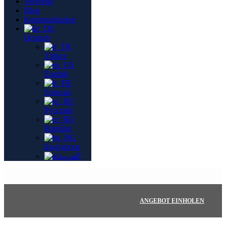
Verweise
Blog
Kommunikation
Deutsch
Türkçe
English
Français
Русский
Română
Български
العربية
ANGEBOT EINHOLEN