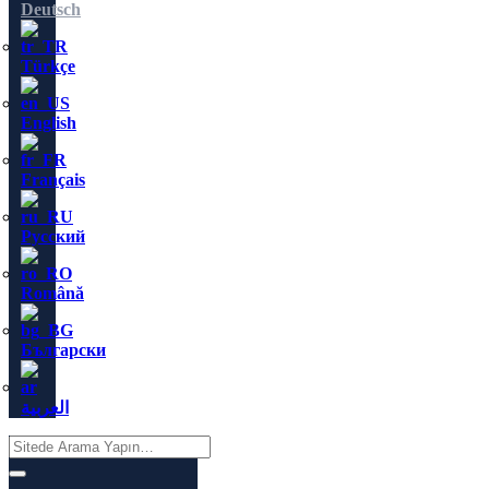
Deutsch
Türkçe
English
Français
Русский
Română
Български
العربية