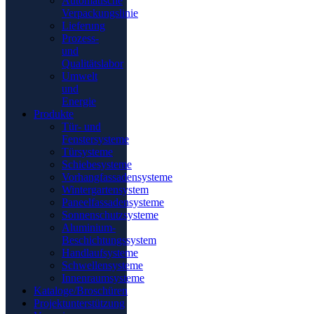
Automatische
Verpackungslinie
Lieferung
Prozess-
und
Qualitätslabor
Umwelt
und
Energie
Produkte
Tür- und
Fenstersysteme
Türsysteme
Schiebesysteme
Vorhangfassadensysteme
Wintergartensystem
Paneelfassadensysteme
Sonnenschutzsysteme
Aluminium-
Beschichtungssystem
Handlaufsysteme
Schwellensysteme
Innenraumsysteme
Kataloge/Broschüren
Projektunterstützung