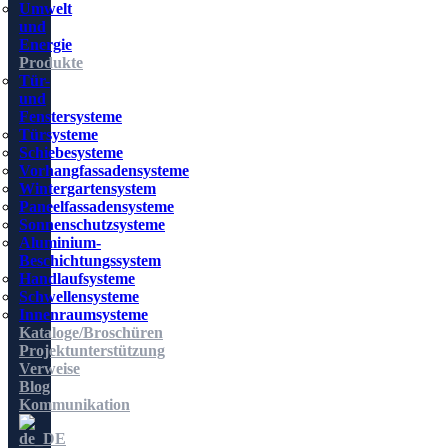
Umwelt
und
Energie
Produkte
Tür-
und
Fenstersysteme
Türsysteme
Schiebesysteme
Vorhangfassadensysteme
Wintergartensystem
Paneelfassadensysteme
Sonnenschutzsysteme
Aluminium-
Beschichtungssystem
Handlaufsysteme
Schwellensysteme
Innenraumsysteme
Kataloge/Broschüren
Projektunterstützung
Verweise
Blog
Kommunikation