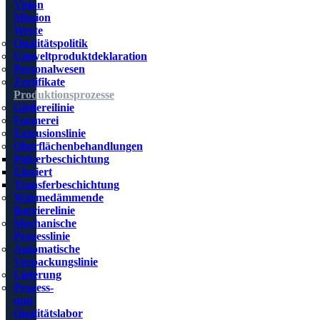
Vision
Mission
Werte
Qualitätspolitik
Umweltproduktdeklaration
Personalwesen
Zertifikate
Produktionsprozesse
Gießereilinie
Formerei
Extrusionslinie
Oberflächenbehandlungen
Pulverbeschichtung
Eloxiert
Transferbeschichtung
Wärmedämmende
Barrierelinie
Mechanische
Prozesslinie
Automatische
Verpackungslinie
Lieferung
Prozess-
und
Qualitätslabor