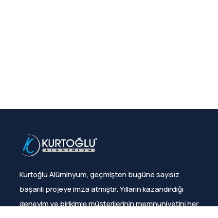
Kurtoğlu Alüminyum, geçmişten bugüne sayısız
başarılı projeye imza atmıştır. Yılların kazandırdığı
deneyim ve birikimle müşterilerinin memnuniyetini her