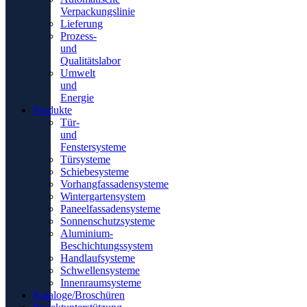
Verpackungslinie
Lieferung
Prozess-
und
Qualitätslabor
Umwelt
und
Energie
Produkte
Tür-
und
Fenstersysteme
Türsysteme
Schiebesysteme
Vorhangfassadensysteme
Wintergartensystem
Paneelfassadensysteme
Sonnenschutzsysteme
Aluminium-
Beschichtungssystem
Handlaufsysteme
Schwellensysteme
Innenraumsysteme
Kataloge/Broschüren