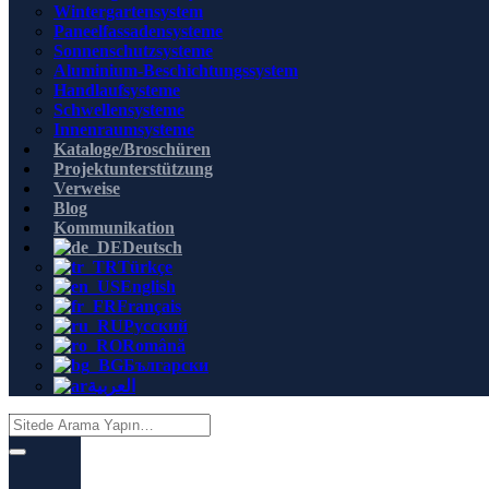
Wintergartensystem
Paneelfassadensysteme
Sonnenschutzsysteme
Aluminium-Beschichtungssystem
Handlaufsysteme
Schwellensysteme
Innenraumsysteme
Kataloge/Broschüren
Projektunterstützung
Verweise
Blog
Kommunikation
Deutsch
Türkçe
English
Français
Русский
Română
Български
العربية