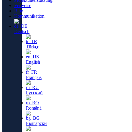
Projektunterstützung
Verweise
Blog
Kommunikation
Deutsch
Türkçe
English
Français
Русский
Română
Български