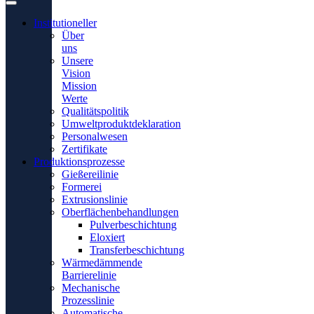
Institutioneller
Über
uns
Unsere
Vision
Mission
Werte
Qualitätspolitik
Umweltproduktdeklaration
Personalwesen
Zertifikate
Produktionsprozesse
Gießereilinie
Formerei
Extrusionslinie
Oberflächenbehandlungen
Pulverbeschichtung
Eloxiert
Transferbeschichtung
Wärmedämmende
Barrierelinie
Mechanische
Prozesslinie
Automatische