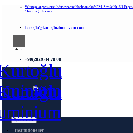
Velimeşe organisierte Industriezone Nachbarschaft 224. Straße Nr. 6/1 Erge
/ Tekirdağ / Türkiye
kurtoglu@kurtoglualuminyum.com
Telefon
+90(282)684 70 00
Speisekarte
Institutioneller