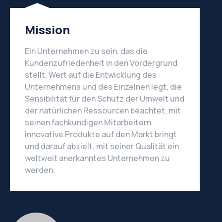
Mission
Ein Unternehmen zu sein, das die
Kundenzufriedenheit in den Vordergrund
stellt, Wert auf die Entwicklung des
Unternehmens und des Einzelnen legt, die
Sensibilität für den Schutz der Umwelt und
der natürlichen Ressourcen beachtet, mit
seinen fachkundigen Mitarbeitern
innovative Produkte auf den Markt bringt
und darauf abzielt, mit seiner Qualität ein
weltweit anerkanntes Unternehmen zu
werden.