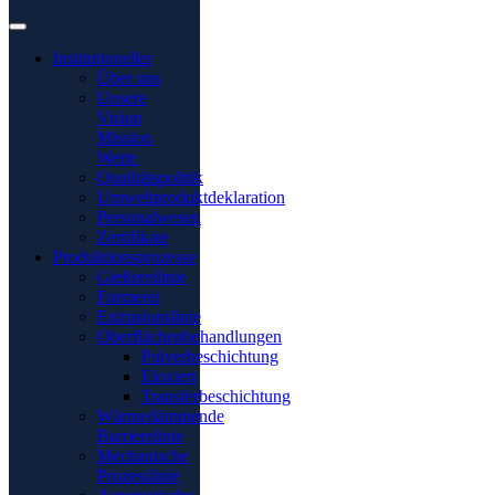
Institutioneller
Über uns
Unsere
Vision
Mission
Werte
Qualitätspolitik
Umweltproduktdeklaration
Personalwesen
Zertifikate
Produktionsprozesse
Gießereilinie
Formerei
Extrusionslinie
Oberflächenbehandlungen
Pulverbeschichtung
Eloxiert
Transferbeschichtung
Wärmedämmende
Barrierelinie
Mechanische
Prozesslinie