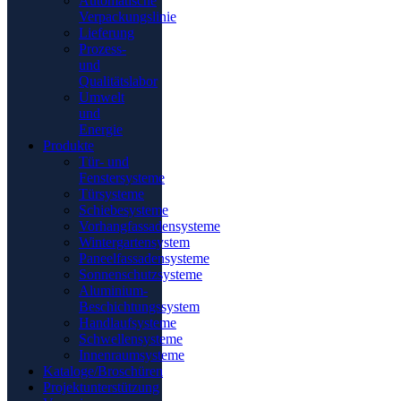
Automatische
Verpackungslinie
Lieferung
Prozess-
und
Qualitätslabor
Umwelt
und
Energie
Produkte
Tür- und
Fenstersysteme
Türsysteme
Schiebesysteme
Vorhangfassadensysteme
Wintergartensystem
Paneelfassadensysteme
Sonnenschutzsysteme
Aluminium-
Beschichtungssystem
Handlaufsysteme
Schwellensysteme
Innenraumsysteme
Kataloge/Broschüren
Projektunterstützung