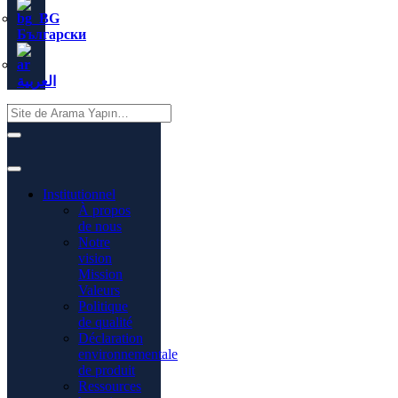
Български
العربية
Institutionnel
À propos
de nous
Notre
vision
Mission
Valeurs
Politique
de qualité
Déclaration
environnementale
de produit
Ressources