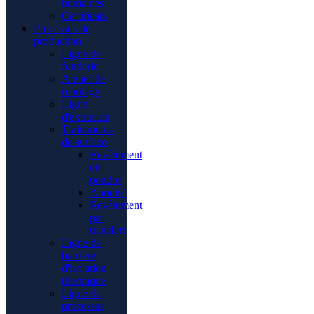
humaines
Certificats
Processus de
production
Ligne de
fonderie
Atelier de
moulage
Ligne
d'extrusion
Traitements
de surface
Revêtement
en
poudre
Anodisé
Revêtement
par
transfert
Ligne de
barrière
d'isolation
thermique
Ligne de
processus