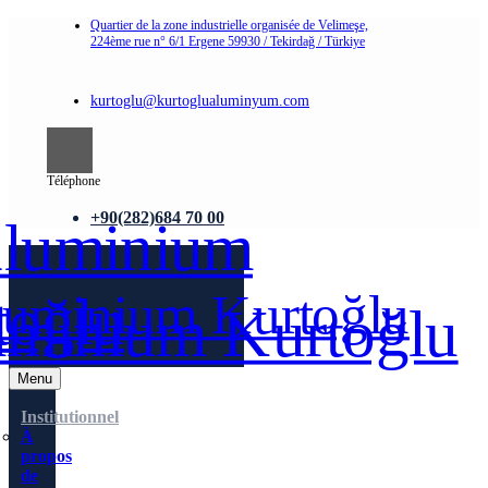
Quartier de la zone industrielle organisée de Velimeşe,
224ème rue n° 6/1 Ergene 59930 / Tekirdağ / Türkiye
kurtoglu@kurtoglualuminyum.com
Téléphone
+90(282)684 70 00
Menu
Institutionnel
À
propos
de