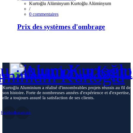
/
0 commentaires
Prix des systèmes d'ombrage
Kurtoğlu Aluminium a réalisé d'innombrables projets réussis au fil de
son histoire. Forte de nombreuses années d'expérience et d'expertise,
elle a toujours assuré la satisfaction de ses clients.
Facebook
Instagram