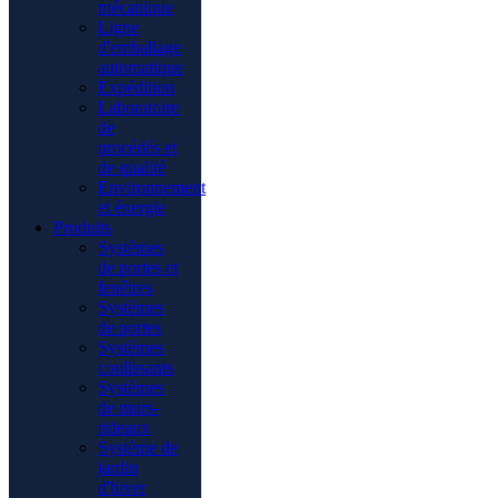
mécanique
Ligne
d'emballage
automatique
Expédition
Laboratoire
de
procédés et
de qualité
Environnement
et énergie
Produits
Systèmes
de portes et
fenêtres
Systèmes
de portes
Systèmes
coulissants
Systèmes
de murs-
rideaux
Système de
jardin
d'hiver