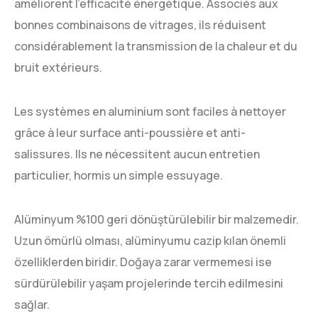
améliorent l'efficacité énergétique. Associés aux
bonnes combinaisons de vitrages, ils réduisent
considérablement la transmission de la chaleur et du
bruit extérieurs.
Les systèmes en aluminium sont faciles à nettoyer
grâce à leur surface anti-poussière et anti-
salissures. Ils ne nécessitent aucun entretien
particulier, hormis un simple essuyage.
Alüminyum %100 geri dönüştürülebilir bir malzemedir.
Uzun ömürlü olması, alüminyumu cazip kılan önemli
özelliklerden biridir. Doğaya zarar vermemesi ise
sürdürülebilir yaşam projelerinde tercih edilmesini
sağlar.