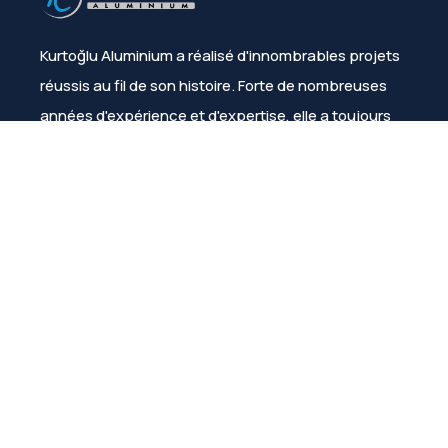
Kurtoğlu Aluminium a réalisé d'innombrables projets
réussis au fil de son histoire. Forte de nombreuses
années d'expérience et d'expertise, elle a toujours
assuré la satisfaction de ses clients.
Menu
À propos de nous
Produits
Catalogues/Brochures