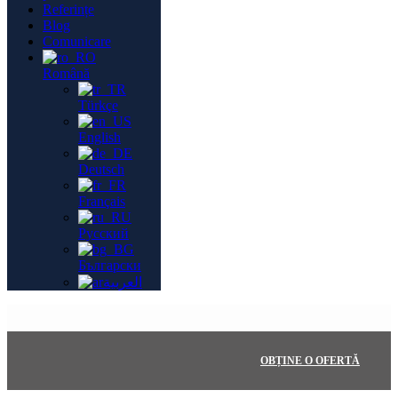
Referințe
Blog
Comunicare
Română
Türkçe
English
Deutsch
Français
Русский
Български
العربية
OBȚINE O OFERTĂ