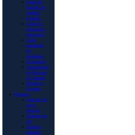
Linie de
barieră de
izolație
termică
Linie de
procesare
mecanică
Linie
automată
de
ambalare
Expediere
Laboratorul
de Procese
și Calitate
Mediu și
Energie
Produse
Sisteme de
uși și
ferestre
Sisteme de
uși
Sisteme
glisante