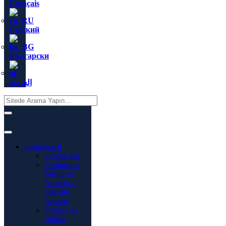
Français
Русский
Български
العربية
Instituţional
Despre noi
Viziunea și
Misiunea
Noastră și
Valorile
Noastre
Politica de
calitate