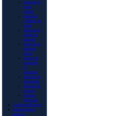
Sisteme de
pereți
cortină
Sistemul
Grădinii de
Iarnă
Sisteme de
fațadă cu
panouri
Sisteme de
umbrire
solară
Sistem de
acoperire
cu
aluminiu
Sisteme de
balustrade
Sisteme de
praguri
Sisteme
interioare
Cataloage/Broșuri
Suport pentru
proiecte