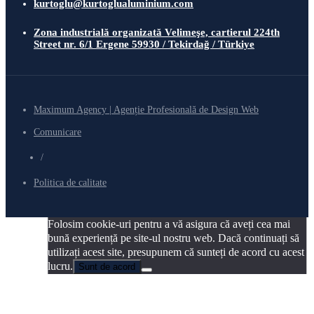
kurtoglu@kurtoglualuminium.com
Zona industrială organizată Velimeşe, cartierul 224th
Street nr. 6/1 Ergene 59930 / Tekirdağ / Türkiye
Maximum Agency | Agenție Profesională de Design Web
Comunicare
/
Politica de calitate
Folosim cookie-uri pentru a vă asigura că aveți cea mai
bună experiență pe site-ul nostru web. Dacă continuați să
utilizați acest site, presupunem că sunteți de acord cu acest
lucru.
Sunt de acord