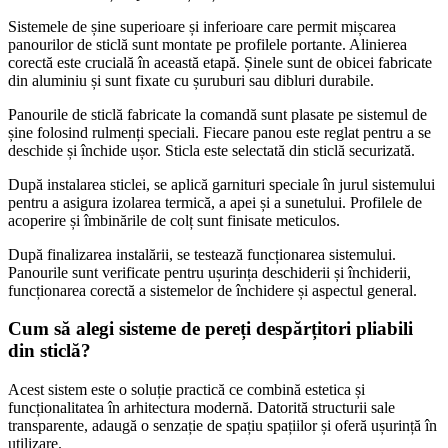
Sistemele de șine superioare și inferioare care permit mișcarea
panourilor de sticlă sunt montate pe profilele portante. Alinierea
corectă este crucială în această etapă. Șinele sunt de obicei fabricate
din aluminiu și sunt fixate cu șuruburi sau dibluri durabile.
Panourile de sticlă fabricate la comandă sunt plasate pe sistemul de
șine folosind rulmenți speciali. Fiecare panou este reglat pentru a se
deschide și închide ușor. Sticla este selectată din sticlă securizată.
După instalarea sticlei, se aplică garnituri speciale în jurul sistemului
pentru a asigura izolarea termică, a apei și a sunetului. Profilele de
acoperire și îmbinările de colț sunt finisate meticulos.
După finalizarea instalării, se testează funcționarea sistemului.
Panourile sunt verificate pentru ușurința deschiderii și închiderii,
funcționarea corectă a sistemelor de închidere și aspectul general.
Cum să alegi sisteme de pereți despărțitori pliabili
din sticlă?
Acest sistem este o soluție practică ce combină estetica și
funcționalitatea în arhitectura modernă. Datorită structurii sale
transparente, adaugă o senzație de spațiu spațiilor și oferă ușurință în
utilizare.