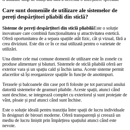
Care sunt domeniile de utilizare ale sistemelor de
pereți despărțitori pliabili din sticlă?
Sisteme de pereți despărțitori din sticlă pliabilă
Este o soluție
inovatoare care combină funcționalitatea și atractivitatea estetică.
Oferă oportunitatea de a separa spațiile atât fizic, cât și vizual, fără a
crea diviziuni. Este din ce în ce mai utilizată pentru o varietate de
utilizări.
Una dintre cele mai comune domenii de utilizare este în zonele cu
produse alimentare și băuturi. Sistemele de sticlă pliabilă oferă aer
exterior vara și un spațiu cald și închis iarna. Aceste sisteme permit
afacerilor să își reorganizeze spațiile în funcție de anotimpuri.
Terasele și balcoanele din case pot fi folosite pe tot parcursul anului
datorită sistemelor de geamuri pliabile. Aceste spații, atunci când
sunt deschise, se integrează complet cu exteriorul și sunt protejate de
vânt, ploaie și praf atunci când sunt închise.
Este o soluție ideală pentru tranziția între spații de lucru individuale
în designuri de birouri moderne. Oferă transparență și creează un
mediu de lucru liniștit prin împărțirea spațiului atunci când este
nevoie.