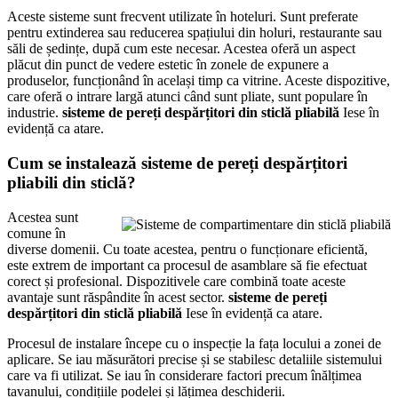
Aceste sisteme sunt frecvent utilizate în hoteluri. Sunt preferate
pentru extinderea sau reducerea spațiului din holuri, restaurante sau
săli de ședințe, după cum este necesar. Acestea oferă un aspect
plăcut din punct de vedere estetic în zonele de expunere a
produselor, funcționând în același timp ca vitrine. Aceste dispozitive,
care oferă o intrare largă atunci când sunt pliate, sunt populare în
industrie.
sisteme de pereți despărțitori din sticlă pliabilă
Iese în
evidență ca atare.
Cum se instalează sisteme de pereți despărțitori
pliabili din sticlă?
Acestea sunt
comune în
diverse domenii. Cu toate acestea, pentru o funcționare eficientă,
este extrem de important ca procesul de asamblare să fie efectuat
corect și profesional. Dispozitivele care combină toate aceste
avantaje sunt răspândite în acest sector.
sisteme de pereți
despărțitori din sticlă pliabilă
Iese în evidență ca atare.
Procesul de instalare începe cu o inspecție la fața locului a zonei de
aplicare. Se iau măsurători precise și se stabilesc detaliile sistemului
care va fi utilizat. Se iau în considerare factori precum înălțimea
tavanului, condițiile podelei și lățimea deschiderii.