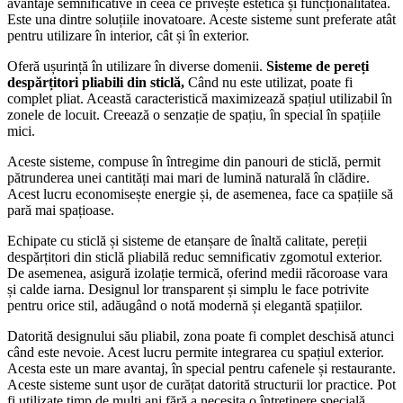
avantaje semnificative în ceea ce privește estetica și funcționalitatea.
Este una dintre soluțiile inovatoare. Aceste sisteme sunt preferate atât
pentru utilizare în interior, cât și în exterior.
Oferă ușurință în utilizare în diverse domenii.
Sisteme de pereți
despărțitori pliabili din sticlă,
Când nu este utilizat, poate fi
complet pliat. Această caracteristică maximizează spațiul utilizabil în
zonele de locuit. Creează o senzație de spațiu, în special în spațiile
mici.
Aceste sisteme, compuse în întregime din panouri de sticlă, permit
pătrunderea unei cantități mai mari de lumină naturală în clădire.
Acest lucru economisește energie și, de asemenea, face ca spațiile să
pară mai spațioase.
Echipate cu sticlă și sisteme de etanșare de înaltă calitate, pereții
despărțitori din sticlă pliabilă reduc semnificativ zgomotul exterior.
De asemenea, asigură izolație termică, oferind medii răcoroase vara
și calde iarna. Designul lor transparent și simplu le face potrivite
pentru orice stil, adăugând o notă modernă și elegantă spațiilor.
Datorită designului său pliabil, zona poate fi complet deschisă atunci
când este nevoie. Acest lucru permite integrarea cu spațiul exterior.
Acesta este un mare avantaj, în special pentru cafenele și restaurante.
Aceste sisteme sunt ușor de curățat datorită structurii lor practice. Pot
fi utilizate timp de mulți ani fără a necesita o întreținere specială.