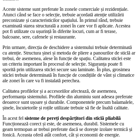
Aceste sisteme sunt preferate în zonele comerciale și rezidențiale.
Atunci când se face o selecție, trebuie acordată atenție utilizării
preconizate și caracteristicilor spațiului. În primul rând, trebuie
examinată starea structurală a zonei în care vor fi aplicate. Acestea
pot fi utilizate cu ușurință în diferite locuri, cum ar fi terase,
balcoane, sere, cafenele și restaurante.
Prin urmare, direcția de deschidere a sistemului trebuie determinată
cu atenție. Structura șinei și metoda de pliere a panourilor de sticlă ar
trebui, de asemenea, alese în funcție de spațiu. Calitatea sticlei este
un criteriu important în procesul de selecție. Siguranța poate fi
sporită prin utilizarea sticlei secure sau laminate. În plus, grosimea
sticlei trebuie determinată în funcție de condițiile de vânt și climatice
ale zonei în care va fi instalată perechea.
Calitatea profilelor și a accesoriilor afectează, de asemenea,
performanța sistemului. Profilele din aluminiu sunt adesea preferate
deoarece sunt ușoare și durabile. Componentele precum balamalele,
șinele, încuietorile și roțile utilizate trebuie să fie de înaltă calitate.
În acest fel
sisteme de pereți despărțitori din sticlă pliabilă
Funcționează corect și este, de asemenea, durabil. Sistemele cu
geam termopan ar trebui preferate dacă se dorește izolare termică și
fonică. Aceasta oferă atât confort, cât și economii de energie.