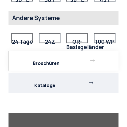
30 °C
38T
38 °C
45T
Andere Systeme
24 Tage
24Z
GR-
100 WP
Basisgeländer
Broschüren
Kataloge