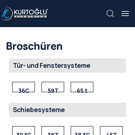
Broschüren
Tür- und Fenstersysteme
36C
59T
65 t
Schiebesysteme