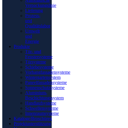
Automatische
Verpackungslinie
Lieferung
Prozess-
und
Qualitätslabor
Umwelt
und
Energie
Produkte
Tür- und
Fenstersysteme
Türsysteme
Schiebesysteme
Vorhangfassadensysteme
Wintergartensystem
Paneelfassadensysteme
Sonnenschutzsysteme
Aluminium-
Beschichtungssystem
Handlaufsysteme
Schwellensysteme
Innenraumsysteme
Kataloge/Broschüren
Projektunterstützung