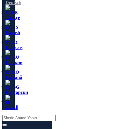
Deutsch
Türkçe
English
Français
Русский
Română
Български
العربية