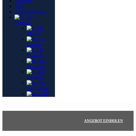
Verweise
Blog
Kommunikation
Deutsch
Türkçe
English
Français
Русский
Română
Български
العربية
ANGEBOT EINHOLEN