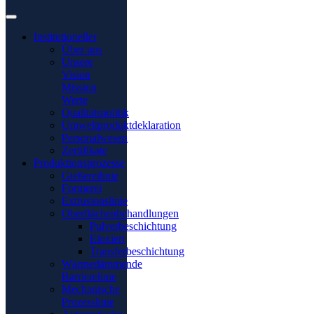
Institutioneller
Über uns
Unsere
Vision
Mission
Werte
Qualitätspolitik
Umweltproduktdeklaration
Personalwesen
Zertifikate
Produktionsprozesse
Gießereilinie
Formerei
Extrusionslinie
Oberflächenbehandlungen
Pulverbeschichtung
Eloxiert
Transferbeschichtung
Wärmedämmende
Barrierelinie
Mechanische
Prozesslinie