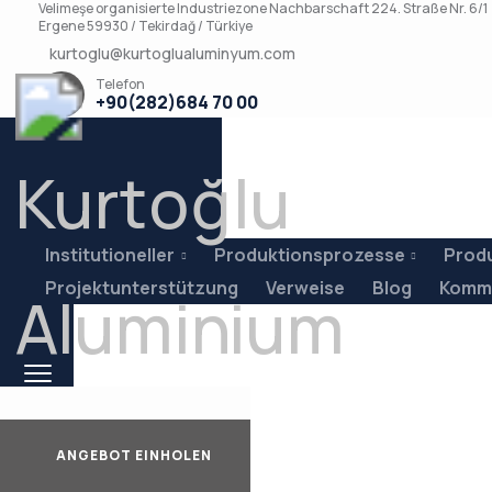
Velimeşe organisierte Industriezone Nachbarschaft 224. Straße Nr. 6/1
Ergene 59930 / Tekirdağ / Türkiye
kurtoglu@kurtoglualuminyum.com
Telefon
+90(282)684 70 00
Institutioneller
Produktionsprozesse
Prod
Projektunterstützung
Verweise
Blog
Kommu
ANGEBOT EINHOLEN