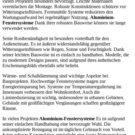
vielen Projekten besonders bevorzugt. Leichte Materialien
vereinfachen die Montage. Robuste Konstruktionen schützen vor
Witterungseinflüssen. Formstabile Systeme reduzieren den
Wartungsaufwand bei regelmäßiger Nutzung.
Aluminium-
Fenstersysteme
Dank ihrer robusten Bauweise können sie lange
verwendet werden.
Seine Rostbeständigkeit ist besonders vorteilhaft für den
Außeneinsatz. Es ist äußerst widerstandsfähig gegenüber
Witterungseinflüssen wie Regen, Sonne und Feuchtigkeit. Dank
seiner leichten Bauweise ist es einfach zu handhaben. Modelle, die
zu modernen Designs passen, sind aufgrund ihres ästhetischen
Erscheinungsbilds ebenfalls sehr beliebt.
Wärme- und Schalldämmung sind wichtige Aspekte bei
Bauprojekten. Hochwertige Fenstersysteme tragen zur
Energieeinsparung bei. Systeme zur Temperaturregulierung im
Innenraum verbessern den Wohnkomfort. Auch die
Lärmreduzierung ist wichtig, insbesondere in urbanen Gebieten.
Gebäude mit großflächigen Verglasungen schaffen großzügigere
Räume.
In vielen Projekten
Aluminium-Fenstersysteme
Es ist aufgrund
seiner einfachen Handhabung eine bevorzugte Wahl. Die
unkomplizierte Reinigung ist im täglichen Gebrauch von Vorteil.
Seine robuste Konstruktion ermöglicht eine lange Nutzungsdauer