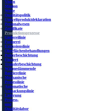
Vision
Mission
Werte
Qualitätspolitik
Umweltproduktdeklaration
Personalwesen
Zertifikate
Produktionsprozesse
Gießereilinie
Formerei
Extrusionslinie
Oberflächenbehandlungen
Pulverbeschichtung
Eloxiert
Transferbeschichtung
Wärmedämmende
Barrierelinie
Mechanische
Prozesslinie
Automatische
Verpackungslinie
Lieferung
Prozess-
und
Qualitätslabor