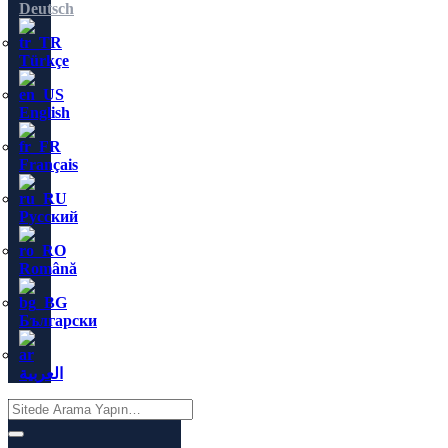
Deutsch
Türkçe
English
Français
Русский
Română
Български
العربية