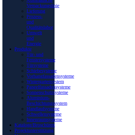
Automatische
Verpackungslinie
Lieferung
Prozess-
und
Qualitätslabor
Umwelt
und
Energie
Produkte
Tür- und
Fenstersysteme
Türsysteme
Schiebesysteme
Vorhangfassadensysteme
Wintergartensystem
Paneelfassadensysteme
Sonnenschutzsysteme
Aluminium-
Beschichtungssystem
Handlaufsysteme
Schwellensysteme
Innenraumsysteme
Kataloge/Broschüren
Projektunterstützung