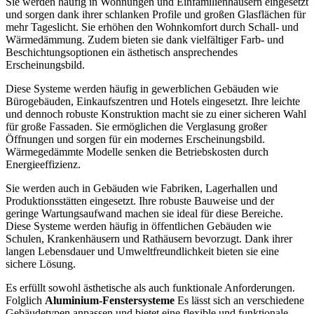
Sie werden häufig in Wohnungen und Einfamilienhäusern eingesetzt
und sorgen dank ihrer schlanken Profile und großen Glasflächen für
mehr Tageslicht. Sie erhöhen den Wohnkomfort durch Schall- und
Wärmedämmung. Zudem bieten sie dank vielfältiger Farb- und
Beschichtungsoptionen ein ästhetisch ansprechendes
Erscheinungsbild.
Diese Systeme werden häufig in gewerblichen Gebäuden wie
Bürogebäuden, Einkaufszentren und Hotels eingesetzt. Ihre leichte
und dennoch robuste Konstruktion macht sie zu einer sicheren Wahl
für große Fassaden. Sie ermöglichen die Verglasung großer
Öffnungen und sorgen für ein modernes Erscheinungsbild.
Wärmegedämmte Modelle senken die Betriebskosten durch
Energieeffizienz.
Sie werden auch in Gebäuden wie Fabriken, Lagerhallen und
Produktionsstätten eingesetzt. Ihre robuste Bauweise und der
geringe Wartungsaufwand machen sie ideal für diese Bereiche.
Diese Systeme werden häufig in öffentlichen Gebäuden wie
Schulen, Krankenhäusern und Rathäusern bevorzugt. Dank ihrer
langen Lebensdauer und Umweltfreundlichkeit bieten sie eine
sichere Lösung.
Es erfüllt sowohl ästhetische als auch funktionale Anforderungen.
Folglich
Aluminium-Fenstersysteme
Es lässt sich an verschiedene
Gebäudetypen anpassen und bietet eine flexible und funktionale