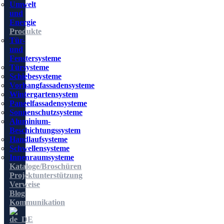
Umwelt
und
Energie
Produkte
Tür-
und
Fenstersysteme
Türsysteme
Schiebesysteme
Vorhangfassadensysteme
Wintergartensystem
Paneelfassadensysteme
Sonnenschutzsysteme
Aluminium-
Beschichtungssystem
Handlaufsysteme
Schwellensysteme
Innenraumsysteme
Kataloge/Broschüren
Projektunterstützung
Verweise
Blog
Kommunikation