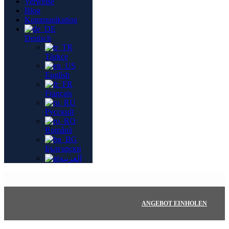
Verweise
Blog
Kommunikation
Deutsch
Türkçe
English
Français
Русский
Română
Български
العربية
ANGEBOT EINHOLEN