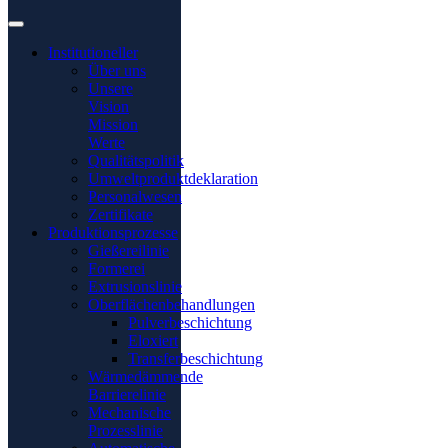
Institutioneller
Über uns
Unsere
Vision
Mission
Werte
Qualitätspolitik
Umweltproduktdeklaration
Personalwesen
Zertifikate
Produktionsprozesse
Gießereilinie
Formerei
Extrusionslinie
Oberflächenbehandlungen
Pulverbeschichtung
Eloxiert
Transferbeschichtung
Wärmedämmende
Barrierelinie
Mechanische
Prozesslinie