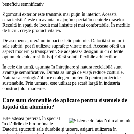
beneficiu semnificativ.
Zgomotul exterior este transmis mai puțin în interior. Această
caracteristică este un avantaj major, în special în centrele orașelor.
Rezultă în spații de locuit mai liniștite și mai confortabile. În mediile
de lucru, crește productivitatea.
De asemenea, oferă un impact estetic puternic. Datorită structurii
sale subțiri, pot fi utilizate suprafețe vitrate mari. Aceasta oferă un
aspect modern și transparent. Se adaptează designului cu diferite
opțiuni de culoare și finisaj. Oferă soluții flexibile arhitecților.
În cele din urmă, ușurința în întreținere și natura reciclabilă sunt
avantaje semnificative. Durata sa lungă de viață reduce costurile.
Natura sa ecologică îl face o alegere preferată pentru proiectele
sustenabile. Prin urmare, este utilizat pe scară largă în industria
construcțiilor moderne.
Care sunt domeniile de aplicare pentru sistemele de
fațadă din aluminiu?
Este adesea preferat, în special
în clădirile de birouri înalte.
Datorită structurii sale durabile și ușoare, asigură utilizarea în