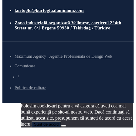
kurtoglu@kurtoglualuminium.com
Zona industrială organizată Velimeşe, cartierul 224th
Street nr. 6/1 Ergene 59930 / Tekirdağ / Türkiye
Maximum Agency | Agenție Profesională de Design Web
Comunicare
/
Politica de calitate
Folosim cookie-uri pentru a vă asigura că aveți cea mai
bună experiență pe site-ul nostru web. Dacă continuați să
utilizați acest site, presupunem că sunteți de acord cu acest
lucru.
Sunt de acord