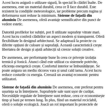
Acest lucru asigură o utilizare sigură, în special în clădiri înalte. De
asemenea, este un material durabil, ceea ce îl face durabil. Este
rezistent la condițiile meteorologice, iar probleme precum rugina și
deformarea sunt reduse la minimum.
Sisteme de fațadă din
aluminiu
De asemenea, oferă avantaje semnificative din punct de
vedere estetic.
Datorită profilelor lor subțiri, pot fi utilizate suprafețe vitrate mari.
Acest lucru conferă clădirilor un aspect modern și transparent. Oferă
flexibilitate în designul arhitectural. Se adaptează la proiecte cu
diferite opțiuni de culoare și suprafață. Această caracteristică crește
libertatea de design și ajută arhitecții să creeze soluții creative.
De asemenea, are performanțe bune în ceea ce privește izolația
termică și fonică. Atunci când este utilizat cu sistemele potrivite,
eficiența energetică crește. Confortul interior se îmbunătățește. Se
poate asigura un mediu răcoros vara și unul cald iarna. Acest lucru
reduce costurile cu energia. Creează un avantaj economic pentru
utilizatori.
Sisteme de fațadă din aluminiu
De asemenea, este preferat pentru
ușurința sa în întreținere. Suprafețele sale sunt ușor de curățat.
Necesitățile regulate de întreținere sunt reduse, ceea ce economisește
timp și bani pe termen lung. În plus, fiind un material reciclabil,
oferă o soluție ecologică. Joacă un rol important în proiectele de