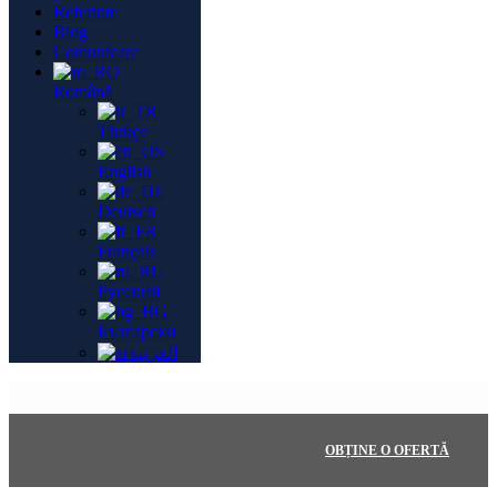
Referințe
Blog
Comunicare
Română
Türkçe
English
Deutsch
Français
Русский
Български
العربية
OBȚINE O OFERTĂ