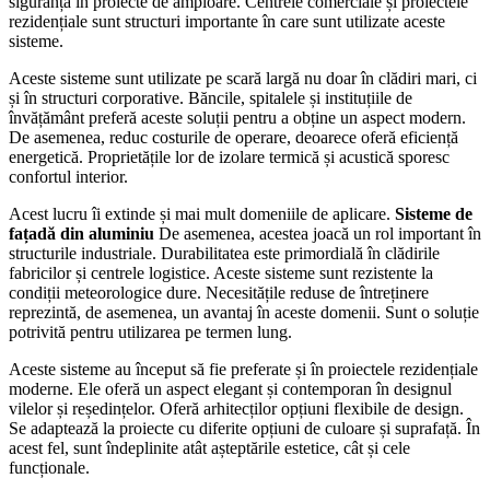
siguranță în proiecte de amploare. Centrele comerciale și proiectele
rezidențiale sunt structuri importante în care sunt utilizate aceste
sisteme.
Aceste sisteme sunt utilizate pe scară largă nu doar în clădiri mari, ci
și în structuri corporative. Băncile, spitalele și instituțiile de
învățământ preferă aceste soluții pentru a obține un aspect modern.
De asemenea, reduc costurile de operare, deoarece oferă eficiență
energetică. Proprietățile lor de izolare termică și acustică sporesc
confortul interior.
Acest lucru îi extinde și mai mult domeniile de aplicare.
Sisteme de
fațadă din aluminiu
De asemenea, acestea joacă un rol important în
structurile industriale. Durabilitatea este primordială în clădirile
fabricilor și centrele logistice. Aceste sisteme sunt rezistente la
condiții meteorologice dure. Necesitățile reduse de întreținere
reprezintă, de asemenea, un avantaj în aceste domenii. Sunt o soluție
potrivită pentru utilizarea pe termen lung.
Aceste sisteme au început să fie preferate și în proiectele rezidențiale
moderne. Ele oferă un aspect elegant și contemporan în designul
vilelor și reședințelor. Oferă arhitecților opțiuni flexibile de design.
Se adaptează la proiecte cu diferite opțiuni de culoare și suprafață. În
acest fel, sunt îndeplinite atât așteptările estetice, cât și cele
funcționale.