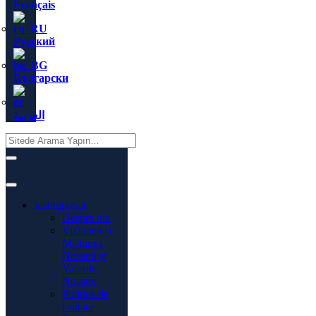
Français
Русский
Български
العربية
Instituţional
Despre noi
Viziunea și
Misiunea
Noastră și
Valorile
Noastre
Politica de
calitate