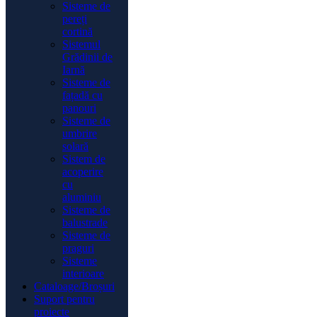
Sisteme de
pereți
cortină
Sistemul
Grădinii de
Iarnă
Sisteme de
fațadă cu
panouri
Sisteme de
umbrire
solară
Sistem de
acoperire
cu
aluminiu
Sisteme de
balustrade
Sisteme de
praguri
Sisteme
interioare
Cataloage/Broșuri
Suport pentru
proiecte