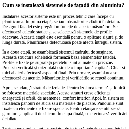
Cum se instalează sistemele de fațadă din aluminiu?
Instalarea acestor sisteme este un proces tehnic care începe cu
planificarea. În prima etapă, se iau măsurătorile clădirii în detaliu.
Designul fațadei este pregătit în funcție de aceste măsurători. Se
efectuează calcule statice și se selectează sistemele de profile
adecvate. Această etapă este esențială pentru o aplicare sigură și de
lungă durată. Planificarea defectuoasă poate afecta întregul sistem.
În a doua etapă, se asamblează sistemul cadrului de susținere.
Această structură scheletică formează baza elementelor fațadei.
Profilele fixate pe suprafața peretelui sunt aliniate cu precizie.
Precizia verticală și orizontală este de o importanță capitală. Chiar și
mici abateri afectează aspectul final. Prin urmare, asamblarea se
efectuează cu atenție. Măsurătorile și verificările se repetă continuu.
Apoi, se adaugă straturi de izolație. Pentru izolarea termică și fonică
se folosesc materiale speciale. Aceste straturi cresc eficiența
energetică și oferă, de asemenea, confort interior. Apoi, în sistem se
instalează panouri de sticlă sau materiale de placare. Panourile sunt
fixate cu elemente de fixare speciale. Pentru etanșare se utilizează
garnituri și aplicații de silicon. În etapa finală, se efectuează verificări
detaliate.
Toate conexiunile sunt inspectate. Se testează netezimea suprafeței și