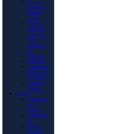
Linie de
barieră de
izolație
termică
Linie de
procesare
mecanică
Linie
automată
de
ambalare
Expediere
Laboratorul
de Procese
și Calitate
Mediu și
Energie
Produse
Sisteme de
uși și
ferestre
Sisteme de
uși
Sisteme
glisante