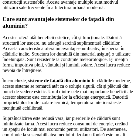
construcții sustenabile. Aceste avantaje multiple sunt motivul
utilizării sale frecvente în arhitectura urbană modernă.
Care sunt avantajele sistemelor de fațadă din
aluminiu?
Acestea oferă atât beneficii estetice, cât și funcționale. Datorită
structurii lor ușoare, nu adaugă sarcină suplimentară clădirilor.
Această caracteristică oferă un avantaj semnificativ, în special în
clădirile înalte. Structura lor durabilă din material asigură o utilizare
îndelungată. Sunt rezistente la condițiile meteorologice. Își mențin
forma împotriva ploii, vântului și luminii solare. Acest lucru reduce
nevoia de întreținere.
În concluzie,
sisteme de fațadă din aluminiu
În clădirile moderne,
aceste sisteme se remarcă atât ca o soluție sigură, cât și plăcută din
punct de vedere estetic. Unul dintre cele mai importante beneficii ale
acestor sisteme este contribuția lor la eficiența energetică. Datorită
proprietăților lor de izolare termică, temperatura interioară este
menținută echilibrată.
Supraîncălzirea este redusă vara, iar pierderile de căldură sunt
minimizate iarna. Acest lucru reduce consumul de energie, creând
un spațiu de locuit mai economic pentru utilizatori. De asemenea,
contribuie la sustenabilitatea mediului. Izolarea fonică este un alt